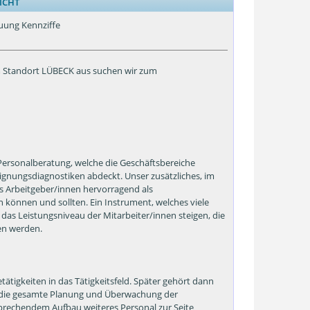
ICHT
euung Kennziffe
 Standort LÜBECK aus suchen wir zum
 Personalberatung, welche die Geschäftsbereiche
ignungsdiagnostiken abdeckt. Unser zusätzliches, im
es Arbeitgeber/innen hervorragend als
 können und sollten. Ein Instrument, welches viele
das Leistungsniveau der Mitarbeiter/innen steigen, die
en werden.
igkeiten in das Tätigkeitsfeld. Später gehört dann
e die gesamte Planung und Überwachung der
sprechendem Aufbau weiteres Personal zur Seite