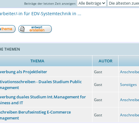
Beiträge der letzten Zeit anzeigen:
arbeiter/-in für EDV-Systemtechnik in ...
HE THEMEN
THEMA
AUTOR
erbung als Projektleiter
Gast
Anschreibe
ivationsschreiben - Duales Studium Public
Gast
Sonstiges
nagement
werbung duales Studium Int.Management for
Gast
Anschreibe
iness and IT
chreiben Berufseinstieg E-Commerce
Gast
Anschreibe
nagement