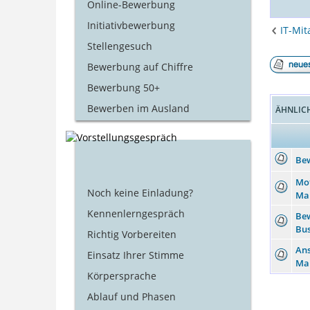
Online-Bewerbung
Initiativbewerbung
IT-Mit
Stellengesuch
Bewerbung auf Chiffre
Bewerbung 50+
Bewerben im Ausland
ÄHNLIC
Bew
Mot
Noch keine Einladung?
Ma
Kennenlerngespräch
Be
Bus
Richtig Vorbereiten
Ans
Einsatz Ihrer Stimme
Ma
Körpersprache
Ablauf und Phasen