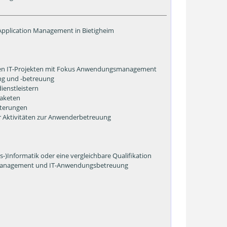
 Application Management in Bietigheim
ßen IT-Projekten mit Fokus Anwendungsmanagement
ng und -betreuung
enstleistern
paketen
iterungen
r Aktivitäten zur Anwenderbetreuung
s-)Informatik oder eine vergleichbare Qualifikation
ktmanagement und IT-Anwendungsbetreuung