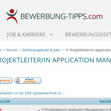
JOB & KARRIERE
BEWERBUNGSEDI
e
Forum
Stellenangebote & Jobs
IT-Projektleiter/in Applic
PROJEKTLEITER/IN APPLICATION MA
arbeiter/-in für EDV-Systemtechnik in ...
AUTOR
NACHR
e
IT-Projektleiter/in Application Management in 