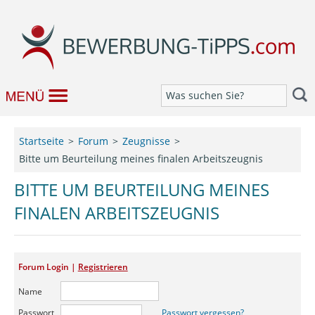
Bewerbung
Startseite
Forum
Zeugnisse
Bitte um Beurteilung meines finalen Arbeitszeugnis
Job & Karriere
BITTE UM BEURTEILUNG MEINES
Bewerbungseditor
FINALEN ARBEITSZEUGNIS
Forum
Forum Login |
Registrieren
Name
Passwort
Passwort vergessen?