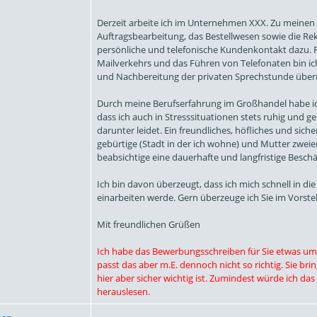
Derzeit arbeite ich im Unternehmen XXX. Zu meinen
Auftragsbearbeitung, das Bestellwesen sowie die Re
persönliche und telefonische Kundenkontakt dazu. F
Mailverkehrs und das Führen von Telefonaten bin ich
und Nachbereitung der privaten Sprechstunde übe
Durch meine Berufserfahrung im Großhandel habe i
dass ich auch in Stresssituationen stets ruhig und ge
darunter leidet. Ein freundliches, höfliches und sic
gebürtige (Stadt in der ich wohne) und Mutter zweier
beabsichtige eine dauerhafte und langfristige Besc
Ich bin davon überzeugt, dass ich mich schnell in 
einarbeiten werde. Gern überzeuge ich Sie im Vorste
Mit freundlichen Grüßen
Ich habe das Bewerbungsschreiben für Sie etwas umge
passt das aber m.E. dennoch nicht so richtig. Sie br
hier aber sicher wichtig ist. Zumindest würde ich da
herauslesen.