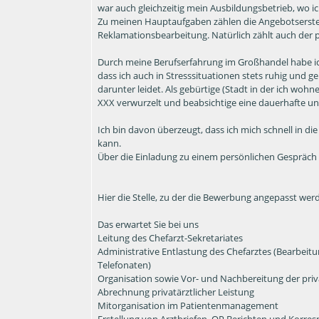
war auch gleichzeitig mein Ausbildungsbetrieb, wo i
Zu meinen Hauptaufgaben zählen die Angebotserstell
Reklamationsbearbeitung. Natürlich zählt auch der 
Durch meine Berufserfahrung im Großhandel habe i
dass ich auch in Stresssituationen stets ruhig und ge
darunter leidet. Als gebürtige (Stadt in der ich wohne
XXX verwurzelt und beabsichtige eine dauerhafte un
Ich bin davon überzeugt, dass ich mich schnell in 
kann.
Über die Einladung zu einem persönlichen Gespräch 
Hier die Stelle, zu der die Bewerbung angepasst werd
Das erwartet Sie bei uns
Leitung des Chefarzt-Sekretariates
Administrative Entlastung des Chefarztes (Bearbeit
Telefonaten)
Organisation sowie Vor- und Nachbereitung der pri
Abrechnung privatärztlicher Leistung
Mitorganisation im Patientenmanagement
Erstellung von Arztbriefen, OP Berichten und Korr