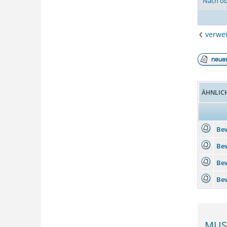
Nach o
verwei
ÄHNLIC
Bew
Bew
Be
Bew
MUS