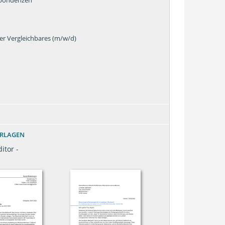
r Vergleichbares (m/w/d)
ORLAGEN
itor -