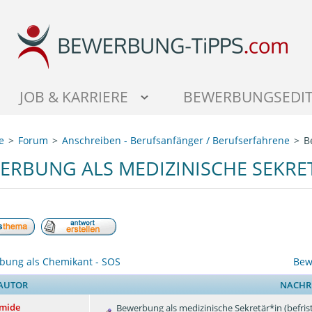
JOB & KARRIERE
BEWERBUNGSEDI
e
Forum
Anschreiben - Berufsanfänger / Berufserfahrene
B
ERBUNG ALS MEDIZINISCHE SEKRET
bung als Chemikant - SOS
Bew
AUTOR
NACHR
amide
Bewerbung als medizinische Sekretär*in (befris