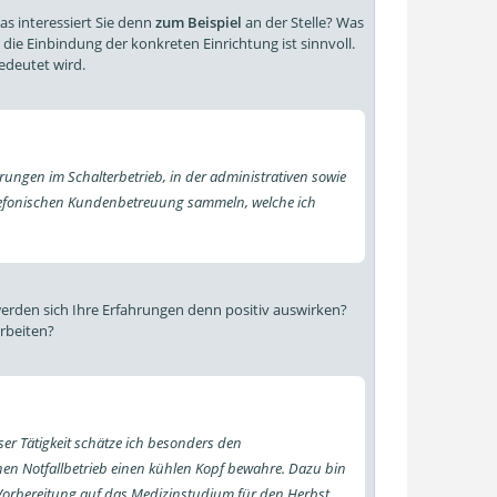
s interessiert Sie denn
zum Beispiel
an der Stelle? Was
ie Einbindung der konkreten Einrichtung ist sinnvoll.
edeutet wird.
ahrungen im Schalterbetrieb, in der administrativen sowie
elefonischen Kundenbetreuung sammeln, welche ich
werden sich Ihre Erfahrungen denn positiv auswirken?
arbeiten?
ieser Tätigkeit schätze ich besonders den
hen Notfallbetrieb einen kühlen Kopf bewahre. Dazu bin
 Vorbereitung auf das Medizinstudium für den Herbst