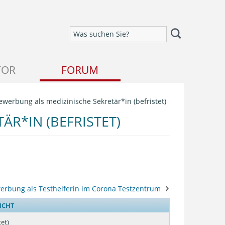
TOR
FORUM
ewerbung als medizinische Sekretär*in (befristet)
ÄR*IN (BEFRISTET)
erbung als Testhelferin im Corona Testzentrum
ICHT
tet)