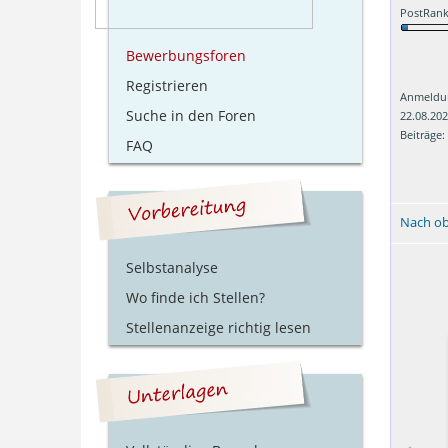
PostRank
Bewerbungsforen
Registrieren
Anmeldu
Suche in den Foren
22.08.20
Beiträge:
FAQ
Nach o
Selbstanalyse
Wo finde ich Stellen?
Stellenanzeige richtig lesen