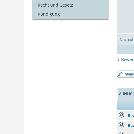
Recht und Gesetz
Kündigung
Nach o
Bewer
ÄHNLIC
Bew
Bew