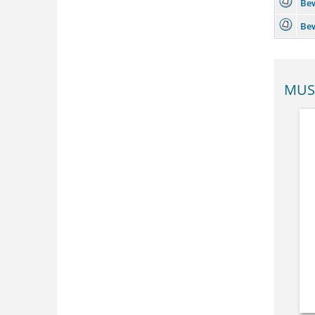
Be
Bew
MUS