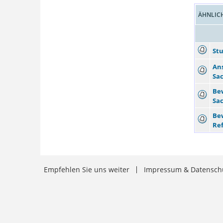
ÄHNLIC
St
Ans
Sa
Be
Sa
Bew
Re
Empfehlen Sie uns weiter
Impressum & Datensch