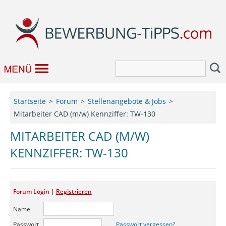
Bewerbung
Startseite
Forum
Stellenangebote & Jobs
Mitarbeiter CAD (m/w) Kennziffer: TW-130
Job & Karriere
MITARBEITER CAD (M/W)
Bewerbungseditor
KENNZIFFER: TW-130
Forum
Forum Login |
Registrieren
Name
Passwort
Passwort vergessen?