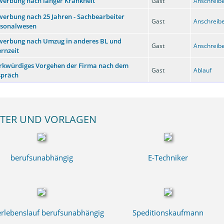
erbung nach langer Krankheit
Gast
Anschreibe
erbung nach 25 Jahren - Sachbearbeiter
Gast
Anschreibe
rsonalwesen
werbung nach Umzug in anderes BL und
Gast
Anschreibe
ernzeit
rkwürdiges Vorgehen der Firma nach dem
Gast
Ablauf
spräch
TER UND VORLAGEN
berufsunabhängig
E-Techniker
rlebenslauf berufsunabhängig
Speditionskaufmann