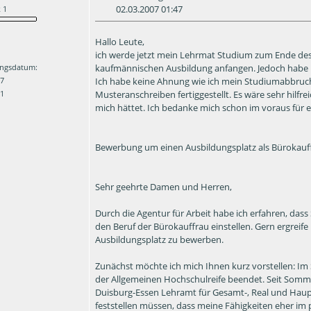
02.03.2007 01:47
 1
Hallo Leute,
ich werde jetzt mein Lehrmat Studium zum Ende de
kaufmännischen Ausbildung anfangen. Jedoch habe
ngsdatum:
Ich habe keine Ahnung wie ich mein Studiumabbruch 
07
Musteranschreiben fertiggestellt. Es wäre sehr hilfr
 1
mich hättet. Ich bedanke mich schon im voraus für eu
Bewerbung um einen Ausbildungsplatz als Bürokauf
Sehr geehrte Damen und Herren,
Durch die Agentur für Arbeit habe ich erfahren, dass
den Beruf der Bürokauffrau einstellen. Gern ergreife
Ausbildungsplatz zu bewerben.
Zunächst möchte ich mich Ihnen kurz vorstellen: I
der Allgemeinen Hochschulreife beendet. Seit Somme
Duisburg-Essen Lehramt für Gesamt-, Real und Haup
feststellen müssen, dass meine Fähigkeiten eher im p