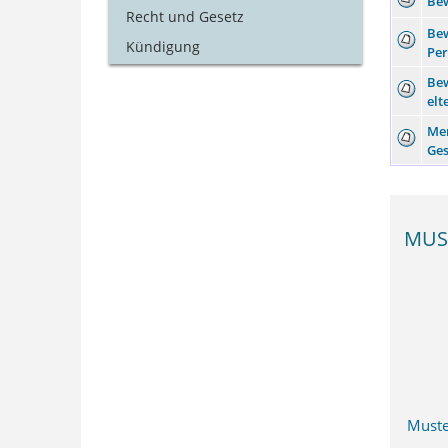
Bew
Recht und Gesetz
Bew
Kündigung
Pe
Be
elt
Me
Ge
MUS
Muste