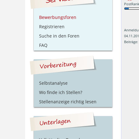
PostRank
Bewerbungsforen
Registrieren
Anmeldu
Suche in den Foren
04.11.20
Beiträge:
FAQ
Selbstanalyse
Wo finde ich Stellen?
Stellenanzeige richtig lesen