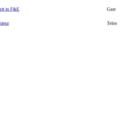
eit in F&E
Gast
nieur
Telos