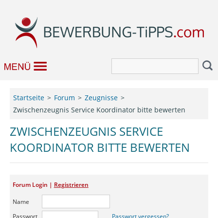
Bewerbung
Startseite
Forum
Zeugnisse
Zwischenzeugnis Service Koordinator bitte bewerten
Job & Karriere
ZWISCHENZEUGNIS SERVICE
Bewerbungseditor
KOORDINATOR BITTE BEWERTEN
Forum
Forum Login |
Registrieren
Name
Passwort
Passwort vergessen?