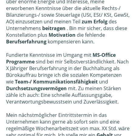
über enorme Energie und Interesse, meine
erworbenen Kenntnisse über die aktuelle Rechts-/
Bilanzierungs-/ sowie Steuerlage (USt, ESt/ KSt, GewSt,
AO) einzusetzen und meinen Teil
zum Erfolg
des
Unternehmens
beitragen
. Bin mir sicher, dass diese
Konstellation plus
Motivation
die fehlende
Berufserfahrung
kompensieren kann.
Fundierte Kenntnisse im Umgang mit
MS-Office
Programme
sind bei mir Selbstverständlichkeit. Nach
X Jähriger Berufserfahrung in der Buchhaltung als
Bürokauffrau bringe ich die sozialen Kompetenzen
wie
Team-/ Kommunikationsfähigkeit
und
Durchsetzungsvermögen
mit. Zu meinen Stärken
zähle ich auch: Eine schnelle Auffassungsgabe,
Verantwortungsbewusstsein und Zuverlässigkeit.
Mein nächstmöglicher Eintrittstermin in das
Unternehmen kann gerne ab sofort sein und eine
regelmäßige Wochenarbeitszeit von max. XX Std. wäre
sehr optimal für mich. Ich stelle mir ein
Gehalt
vor,