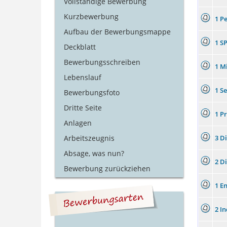
Vollständige Bewerbung
Kurzbewerbung
1 P
Aufbau der Bewerbungsmappe
1 S
Deckblatt
Bewerbungsschreiben
1 M
Lebenslauf
1 S
Bewerbungsfoto
Dritte Seite
1 P
Anlagen
Arbeitszeugnis
3 D
Absage, was nun?
2 D
Bewerbung zurückziehen
1 E
2 I