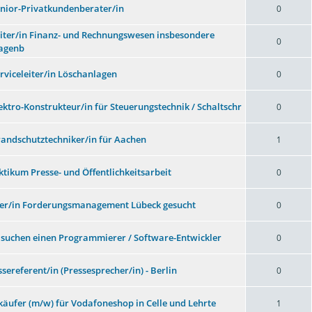
enior-Privatkundenberater/in
0
eiter/in Finanz- und Rechnungswesen insbesondere
0
agenb
erviceleiter/in Löschanlagen
0
lektro-Konstrukteur/in für Steuerungstechnik / Schaltschr
0
randschutztechniker/in für Aachen
1
ktikum Presse- und Öffentlichkeitsarbeit
0
ter/in Forderungsmanagement Lübeck gesucht
0
 suchen einen Programmierer / Software-Entwickler
0
ssereferent/in (Pressesprecher/in) - Berlin
0
käufer (m/w) für Vodafoneshop in Celle und Lehrte
1