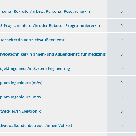
ersonal-Rekruter/in bzw. Personal-Researcher/in
0
PS-Programmierer/in oder Roboter-Programmierer/in
0
itarbeiter/in Vertriebsaußendienst
0
ervicetechniker/in (Innen- und Außendienst) für medizinis
0
rojektingenieur/in System Engineering
0
iplom Ingenieure (m/w)
0
iplom Ingenieure (m/w)
0
ntwickler/in Elektronik
0
ndividualkundenbetreuer/innen Vollzeit
0