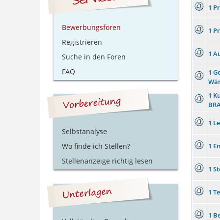
1 P
Bewerbungsforen
1 P
Registrieren
1 A
Suche in den Foren
FAQ
1 G
Wär
1 K
BR
1 L
Selbstanalyse
1 E
Wo finde ich Stellen?
Stellenanzeige richtig lesen
1 S
1 T
1 B