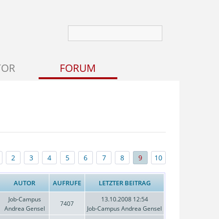
TOR
FORUM
2
3
4
5
6
7
8
9
10
AUTOR
AUFRUFE
LETZTER BEITRAG
Job-Campus
13.10.2008 12:54
7407
Andrea Gensel
Job-Campus Andrea Gensel