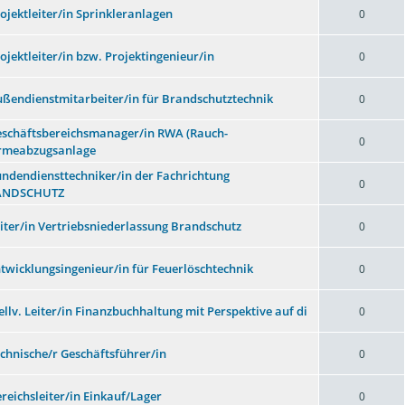
rojektleiter/in Sprinkleranlagen
0
rojektleiter/in bzw. Projektingenieur/in
0
ußendienstmitarbeiter/in für Brandschutztechnik
0
eschäftsbereichsmanager/in RWA (Rauch-
0
meabzugsanlage
undendiensttechniker/in der Fachrichtung
0
ANDSCHUTZ
eiter/in Vertriebsniederlassung Brandschutz
0
ntwicklungsingenieur/in für Feuerlöschtechnik
0
tellv. Leiter/in Finanzbuchhaltung mit Perspektive auf di
0
echnische/r Geschäftsführer/in
0
ereichsleiter/in Einkauf/Lager
0