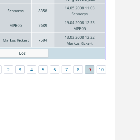
14.05.2008 11:03
Schnorps
8358
Schnorps
19.04.2008 12:53
MPB05
7689
MPB05
13.03.2008 12:22
Markus Rickert
7584
Markus Rickert
2
3
4
5
6
7
8
9
10