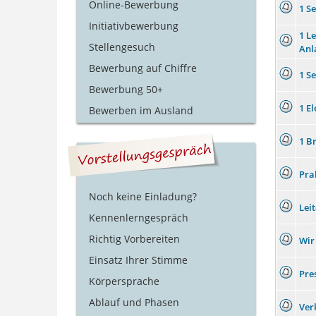
Online-Bewerbung
1 S
Initiativbewerbung
1 L
Stellengesuch
Anl
Bewerbung auf Chiffre
1 S
Bewerbung 50+
1 E
Bewerben im Ausland
1 B
Pra
Noch keine Einladung?
Lei
Kennenlerngespräch
Richtig Vorbereiten
Wir
Einsatz Ihrer Stimme
Pre
Körpersprache
Ablauf und Phasen
Ver