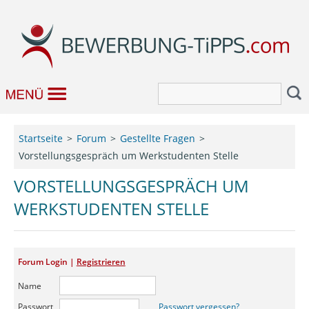
Bewerbung
Startseite
Forum
Gestellte Fragen
Vorstellungsgespräch um Werkstudenten Stelle
Job & Karriere
VORSTELLUNGSGESPRÄCH UM
Bewerbungseditor
WERKSTUDENTEN STELLE
Forum
Forum Login |
Registrieren
Name
Passwort
Passwort vergessen?