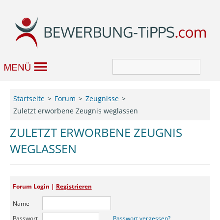
Bewerbung
Startseite
Forum
Zeugnisse
Zuletzt erworbene Zeugnis weglassen
Job & Karriere
ZULETZT ERWORBENE ZEUGNIS
Bewerbungseditor
WEGLASSEN
Forum
Forum Login |
Registrieren
Name
Passwort
Passwort vergessen?