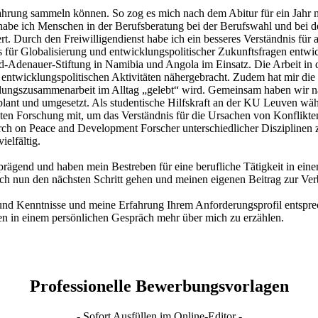
hrung sammeln können. So zog es mich nach dem Abitur für ein Jahr mi
habe ich Menschen in der Berufsberatung bei der Berufswahl und bei d
t. Durch den Freiwilligendienst habe ich ein besseres Verständnis für 
s für Globalisierung und entwicklungspolitischer Zukunftsfragen entw
d-Adenauer-Stiftung in Namibia und Angola im Einsatz. Die Arbeit in d
en entwicklungspolitischen Aktivitäten nähergebracht. Zudem hat mir di
ungszusammenarbeit im Alltag „gelebt“ wird. Gemeinsam haben wir n
ant und umgesetzt. Als studentische Hilfskraft an der KU Leuven wäh
en Forschung mit, um das Verständnis für die Ursachen von Konflikte
earch on Peace and Development Forscher unterschiedlicher Diszipline
ielfältig.
ägend und haben mein Bestreben für eine berufliche Tätigkeit in einem
ch nun den nächsten Schritt gehen und meinen eigenen Beitrag zur Ver
und Kenntnisse und meine Erfahrung Ihrem Anforderungsprofil entsprec
nen in einem persönlichen Gespräch mehr über mich zu erzählen.
Professionelle Bewerbungsvorlagen
- Sofort Ausfüllen im Online-Editor -