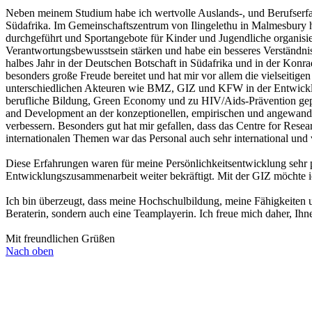
Neben meinem Studium habe ich wertvolle Auslands-, und Berufserfa
Südafrika. Im Gemeinschaftszentrum von Ilingelethu in Malmesbury 
durchgeführt und Sportangebote für Kinder und Jugendliche organisier
Verantwortungsbewusstsein stärken und habe ein besseres Verständni
halbes Jahr in der Deutschen Botschaft in Südafrika und in der Konra
besonders große Freude bereitet und hat mir vor allem die vielseitig
unterschiedlichen Akteuren wie BMZ, GIZ und KFW in der Entwickl
berufliche Bildung, Green Economy und zu HIV/Aids-Prävention gepl
and Development an der konzeptionellen, empirischen und angewandt
verbessern. Besonders gut hat mir gefallen, dass das Centre for Res
internationalen Themen war das Personal auch sehr international und v
Diese Erfahrungen waren für meine Persönlichkeitsentwicklung sehr pr
Entwicklungszusammenarbeit weiter bekräftigt. Mit der GIZ möchte i
Ich bin überzeugt, dass meine Hochschulbildung, meine Fähigkeiten 
Beraterin, sondern auch eine Teamplayerin. Ich freue mich daher, Ih
Mit freundlichen Grüßen
Nach oben