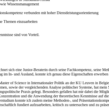
 sowie Wissensmanagement
onskompetenz verbunden mit hoher Dienstleistungsorientierung
neue Themen einzuarbeiten
ntnisse sind von Vorteil.
zeichnet sich eine Junior-Beraterin durch seine Fachkompetenz, seine
ng im In- und Ausland, konnte ich genau diese Eigenschaften erwerben 
Master of Science in Internationaler Politik an der KU Leuven in Belgi
ystemen, sowie der vergleichenden Analyse politischer Systeme, hat m
spolitische Praxis gelegt. Besonders gefallen hat mir dabei die Mögli
 Konzentration und die Anwendung der theoretischen Kenntnisse auf d
rstudium konnte ich zudem meine Methoden-, und Präsentationskompeten
schaftlich fundiert aufzuarbeiten, kritisch zu untersuchen und zu präsen