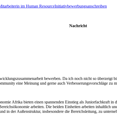
itarbeiterin im Human Resource
Initiativbewerbungsanschreiben
Nachricht
wicklungszusammenarbeit bewerben. Da ich noch nicht so überzeigt b
Community eine Meinung und gerne auch Verbesserungsvorschläge zu m
omie Afrika bieten einen spannenden Einstieg als Juniorfachkraft in d
r Bereichsökonomie arbeiten. Die beiden Einheiten arbeiten inhaltlich
- und in der Außenstruktur, insbesondere die Bereichsleitung, zu unte