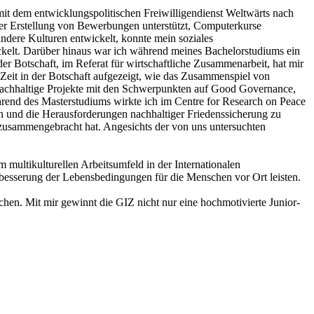
t dem entwicklungspolitischen Freiwilligendienst Weltwärts nach
er Erstellung von Bewerbungen unterstützt, Computerkurse
andere Kulturen entwickelt, konnte mein soziales
ickelt. Darüber hinaus war ich während meines Bachelorstudiums ein
er Botschaft, im Referat für wirtschaftliche Zusammenarbeit, hat mir
e Zeit in der Botschaft aufgezeigt, wie das Zusammenspiel von
achhaltige Projekte mit den Schwerpunkten auf Good Governance,
rend des Masterstudiums wirkte ich im Centre for Research on Peace
n und die Herausforderungen nachhaltiger Friedenssicherung zu
n zusammengebracht hat. Angesichts der von uns untersuchten
 multikulturellen Arbeitsumfeld in der Internationalen
besserung der Lebensbedingungen für die Menschen vor Ort leisten.
hen. Mit mir gewinnt die GIZ nicht nur eine hochmotivierte Junior-