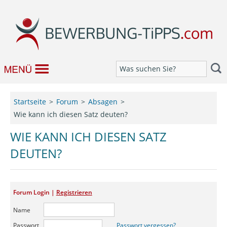
Bewerbung
Startseite
Forum
Absagen
Wie kann ich diesen Satz deuten?
Job & Karriere
WIE KANN ICH DIESEN SATZ
Bewerbungseditor
DEUTEN?
Forum
Forum Login |
Registrieren
Name
Passwort
Passwort vergessen?